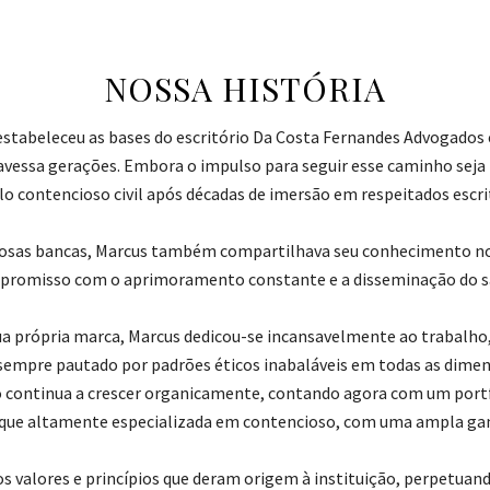
NOSSA HISTÓRIA
 estabeleceu as bases do escritório Da Costa Fernandes Advogado
ravessa gerações. Embora o impulso para seguir esse caminho seja 
lo contencioso civil após décadas de imersão em respeitados escri
giosas bancas, Marcus também compartilhava seu conhecimento n
mpromisso com o aprimoramento constante e a disseminação do sab
ua própria marca, Marcus dedicou-se incansavelmente ao trabalho
, sempre pautado por padrões éticos inabaláveis em todas as dime
o continua a crescer organicamente, contando agora com um portfó
ique altamente especializada em contencioso, com uma ampla gam
os valores e princípios que deram origem à instituição, perpetuando